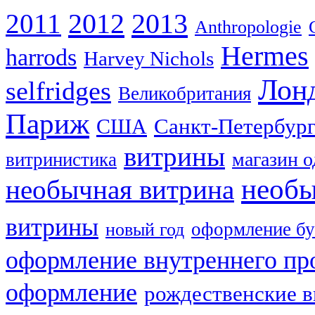
2012
2013
2011
Anthropologie
Hermes
harrods
Harvey Nichols
Лон
selfridges
Великобритания
Париж
США
Санкт-Петербур
витрины
магазин 
витринистика
необы
необычная витрина
витрины
оформление бу
новый год
оформление внутреннего пр
оформление
рождественские 