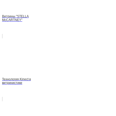
Витрины "STELLA
McCARTNEY"
Технология Kinect в
витринистике