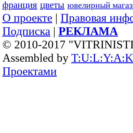
франция
цветы
ювелирный мага
О проекте
|
Правовая инф
Подписка
|
РЕКЛАМА
© 2010-2017 "VITRINIST
Assembled by
T:U:L:Y:A:K
Проектами