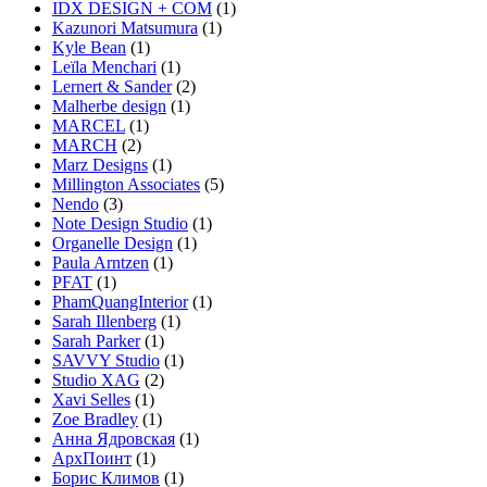
IDX DESIGN + COM
(1)
Kazunori Matsumura
(1)
Kyle Bean
(1)
Leïla Menchari
(1)
Lernert & Sander
(2)
Malherbe design
(1)
MARCEL
(1)
MARCH
(2)
Marz Designs
(1)
Millington Associates
(5)
Nendo
(3)
Note Design Studio
(1)
Organelle Design
(1)
Paula Arntzen
(1)
PFAT
(1)
PhamQuangInterior
(1)
Sarah Illenberg
(1)
Sarah Parker
(1)
SAVVY Studio
(1)
Studio XAG
(2)
Xavi Selles
(1)
Zoe Bradley
(1)
Анна Ядровская
(1)
АрхПоинт
(1)
Борис Климов
(1)