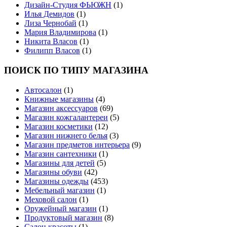
Дизайн-Студия ФЬЮЖН
(1)
Илья Демидов
(1)
Лиза Чернобай
(1)
Мария Владимирова
(1)
Никита Власов
(1)
Филипп Власов
(1)
ПОИСК ПО ТИПУ МАГАЗИНА
Автосалон
(1)
Книжные магазины
(4)
Магазин аксессуаров
(69)
Магазин кожгалантереи
(5)
Магазин косметики
(12)
Магазин нижнего белья
(3)
Магазин предметов интерьера
(9)
Магазин сантехники
(1)
Магазины для детей
(5)
Магазины обуви
(42)
Магазины одежды
(453)
Мебельный магазин
(1)
Меховой салон
(1)
Оружейный магазин
(1)
Продуктовый магазин
(8)
Салон красоты
(1)