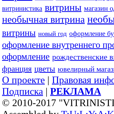
витрины
магазин 
витринистика
необы
необычная витрина
витрины
оформление бу
новый год
оформление внутреннего пр
оформление
рождественские 
франция
цветы
ювелирный мага
О проекте
|
Правовая инф
Подписка
|
РЕКЛАМА
© 2010-2017 "VITRINIST