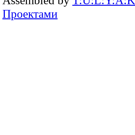
Assembled by
T:U:L:Y:A:K
Проектами