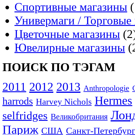
Спортивные магазины
(
Универмаги / Торговые
Цветочные магазины
(2
Ювелирные магазины
(
ПОИСК ПО ТЭГАМ
2012
2013
2011
Anthropologie
Hermes
harrods
Harvey Nichols
Лон
selfridges
Великобритания
Париж
США
Санкт-Петербур