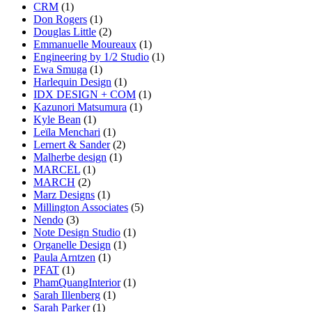
CRM
(1)
Don Rogers
(1)
Douglas Little
(2)
Emmanuelle Moureaux
(1)
Engineering by 1/2 Studio
(1)
Ewa Smuga
(1)
Harlequin Design
(1)
IDX DESIGN + COM
(1)
Kazunori Matsumura
(1)
Kyle Bean
(1)
Leïla Menchari
(1)
Lernert & Sander
(2)
Malherbe design
(1)
MARCEL
(1)
MARCH
(2)
Marz Designs
(1)
Millington Associates
(5)
Nendo
(3)
Note Design Studio
(1)
Organelle Design
(1)
Paula Arntzen
(1)
PFAT
(1)
PhamQuangInterior
(1)
Sarah Illenberg
(1)
Sarah Parker
(1)