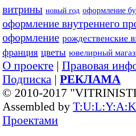
витрины
оформление бу
новый год
оформление внутреннего пр
оформление
рождественские 
франция
цветы
ювелирный мага
О проекте
|
Правовая инф
Подписка
|
РЕКЛАМА
© 2010-2017 "VITRINIST
Assembled by
T:U:L:Y:A:K
Проектами