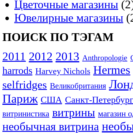
Цветочные магазины
(2
Ювелирные магазины
(
ПОИСК ПО ТЭГАМ
2012
2013
2011
Anthropologie
Hermes
harrods
Harvey Nichols
Лон
selfridges
Великобритания
Париж
США
Санкт-Петербур
витрины
магазин 
витринистика
необы
необычная витрина