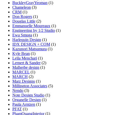
BuckleyGrayYeoman
(1)
Chameleon
(3)
CRM
(1)
Don Rogers
(1)
Douglas Little
(2)
Emmanuelle Moureaux
(1)
Engineering by 1/2 Studio
(1)
Ewa Smuga
(1)
Harlequin Design
(1)
IDX DESIGN + COM
(1)
Kazunori Matsumura
(1)
Kyle Bean
(1)
Leïla Menchari
(1)
Lernert & Sander
(2)
Malherbe design
(1)
MARCEL
(1)
MARCH
(2)
Marz Designs
(1)
Millington Associates
(5)
Nendo
(3)
Note Design Studio
(1)
Organelle Design
(1)
Paula Arntzen
(1)
PFAT
(1)
PhamQuangInterior
(1)