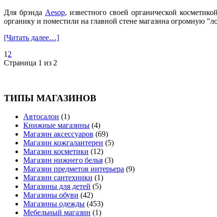
Для брэнда
Aesop
, известного своей органической косметико
органику и поместили на главной стене магазина огромную "л
[Читать далее…]
1
2
Страница 1 из 2
ТИПЫ МАГАЗИНОВ
Автосалон
(1)
Книжные магазины
(4)
Магазин аксессуаров
(69)
Магазин кожгалантереи
(5)
Магазин косметики
(12)
Магазин нижнего белья
(3)
Магазин предметов интерьера
(9)
Магазин сантехники
(1)
Магазины для детей
(5)
Магазины обуви
(42)
Магазины одежды
(453)
Мебельный магазин
(1)