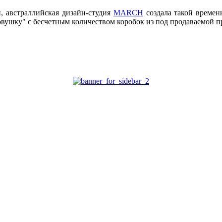
й, австраллийская дизайн-студия
MARCH
создала такой времен
овушку" с бесчетным количеством коробок из под продаваемой 