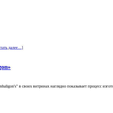
тать далее…]
gon»
aligon's" в своих витринах наглядно показывает процесс изго