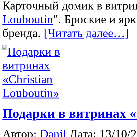
Карточный домик в витрин
Louboutin
". Броские и ярк
бренда.
[Читать далее…]
Подарки в витринах «
Автор:
Danil
Дата: 13/10/