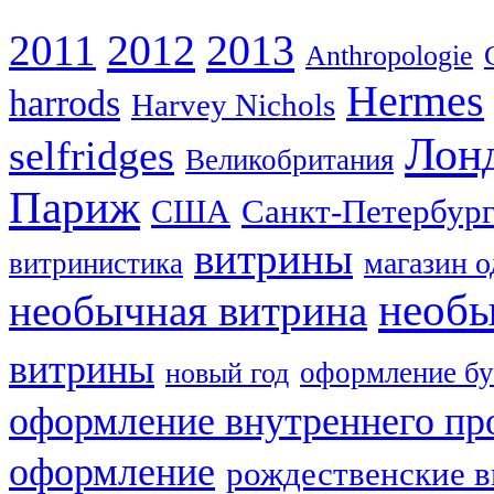
2012
2013
2011
Anthropologie
Hermes
harrods
Harvey Nichols
Лон
selfridges
Великобритания
Париж
США
Санкт-Петербур
витрины
магазин 
витринистика
необы
необычная витрина
витрины
оформление бу
новый год
оформление внутреннего пр
оформление
рождественские 