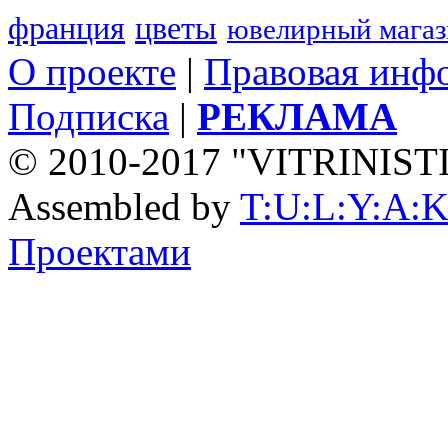
франция
цветы
ювелирный мага
О проекте
|
Правовая инф
Подписка
|
РЕКЛАМА
© 2010-2017 "VITRINIST
Assembled by
T:U:L:Y:A:K
Проектами