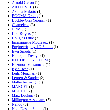
Arnold Goron
(1)
ARTLEVEL
(1)
Azuma Makoto
(1)
BOOMA Group
(1)
BuckleyGrayYeoman
(1)
Chameleon
(3)
CRM
(1)
Don Rogers
(1)
Douglas Little
(2)
Emmanuelle Moureaux
(1)
Engineering by 1/2 Studio
(1)
Ewa Smuga
(1)
Harlequin Design
(1)
IDX DESIGN + COM
(1)
Kazunori Matsumura
(1)
Kyle Bean
(1)
Leïla Menchari
(1)
Lernert & Sander
(2)
Malherbe design
(1)
MARCEL
(1)
MARCH
(2)
Marz Designs
(1)
Millington Associates
(5)
Nendo
(3)
Note Design Studio
(1)