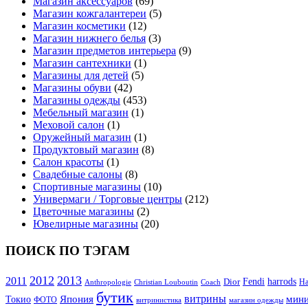
Магазин аксессуаров
(69)
Магазин кожгалантереи
(5)
Магазин косметики
(12)
Магазин нижнего белья
(3)
Магазин предметов интерьера
(9)
Магазин сантехники
(1)
Магазины для детей
(5)
Магазины обуви
(42)
Магазины одежды
(453)
Мебельный магазин
(1)
Меховой салон
(1)
Оружейный магазин
(1)
Продуктовый магазин
(8)
Салон красоты
(1)
Свадебные салоны
(8)
Спортивные магазины
(10)
Универмаги / Торговые центры
(212)
Цветочные магазины
(2)
Ювелирные магазины
(20)
ПОИСК ПО ТЭГАМ
2012
2013
2011
Fendi
Dior
harrods
Ha
Coach
Anthropologie
Christian Louboutin
бутик
Япония
витрины
мини
Токио
ФОТО
витринистика
магазин одежды