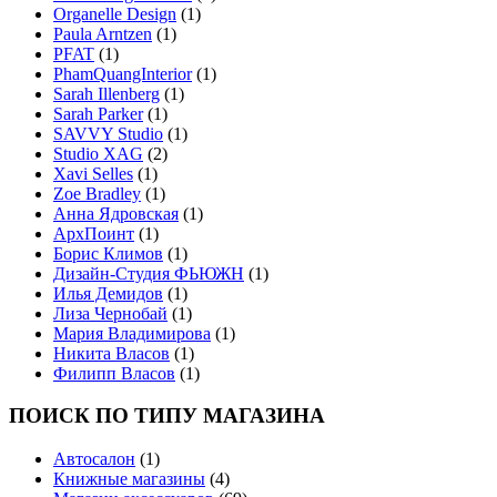
Organelle Design
(1)
Paula Arntzen
(1)
PFAT
(1)
PhamQuangInterior
(1)
Sarah Illenberg
(1)
Sarah Parker
(1)
SAVVY Studio
(1)
Studio XAG
(2)
Xavi Selles
(1)
Zoe Bradley
(1)
Анна Ядровская
(1)
АрхПоинт
(1)
Борис Климов
(1)
Дизайн-Студия ФЬЮЖН
(1)
Илья Демидов
(1)
Лиза Чернобай
(1)
Мария Владимирова
(1)
Никита Власов
(1)
Филипп Власов
(1)
ПОИСК ПО ТИПУ МАГАЗИНА
Автосалон
(1)
Книжные магазины
(4)