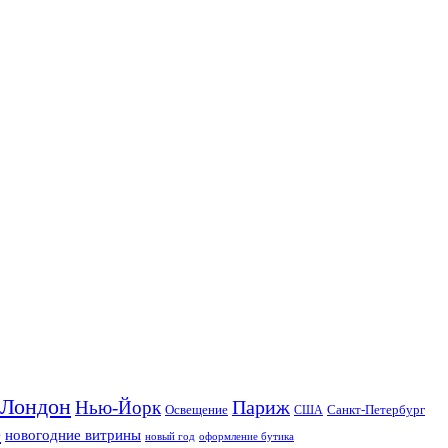
Лондон
Париж
Нью-Йорк
Освещение
США
Санкт-Петербург
е
новогодние витрины
оформление бутика
новый год