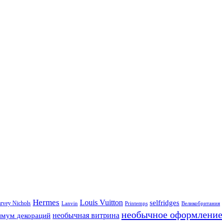
Hermes
Louis Vuitton
selfridges
rvey Nichols
Printemps
Великобритания
Lanvin
необычное оформлени
необычная витрина
мум декораций