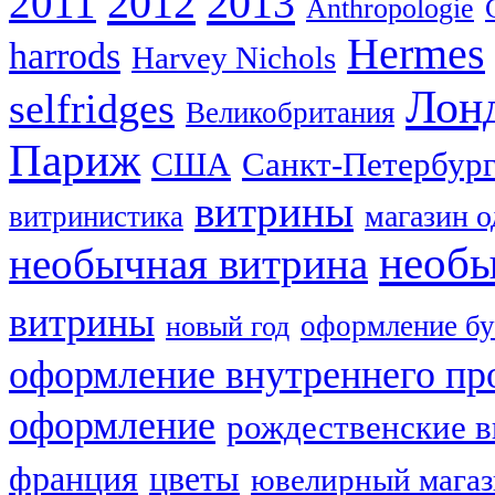
2012
2013
2011
Anthropologie
Hermes
harrods
Harvey Nichols
Лон
selfridges
Великобритания
Париж
США
Санкт-Петербур
витрины
магазин 
витринистика
необы
необычная витрина
витрины
оформление бу
новый год
оформление внутреннего пр
оформление
рождественские 
франция
цветы
ювелирный мага