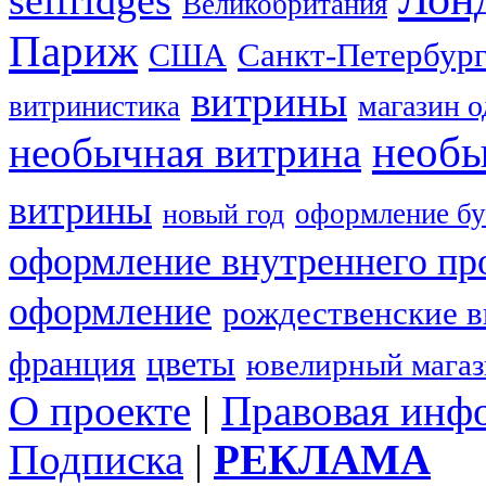
selfridges
Великобритания
Париж
США
Санкт-Петербур
витрины
магазин 
витринистика
необы
необычная витрина
витрины
оформление бу
новый год
оформление внутреннего пр
оформление
рождественские 
франция
цветы
ювелирный мага
О проекте
|
Правовая инф
Подписка
|
РЕКЛАМА