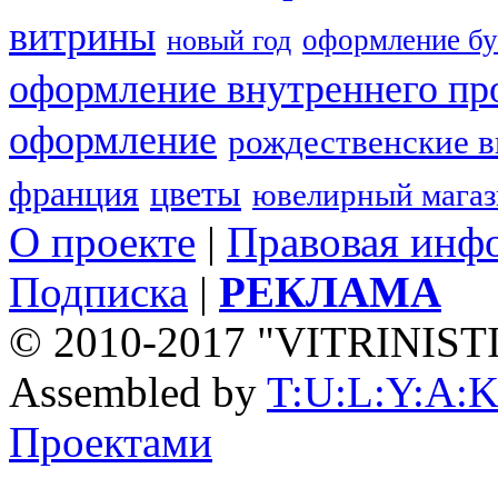
витрины
оформление бу
новый год
оформление внутреннего пр
оформление
рождественские 
франция
цветы
ювелирный мага
О проекте
|
Правовая инф
Подписка
|
РЕКЛАМА
© 2010-2017 "VITRINIST
Assembled by
T:U:L:Y:A:K
Проектами