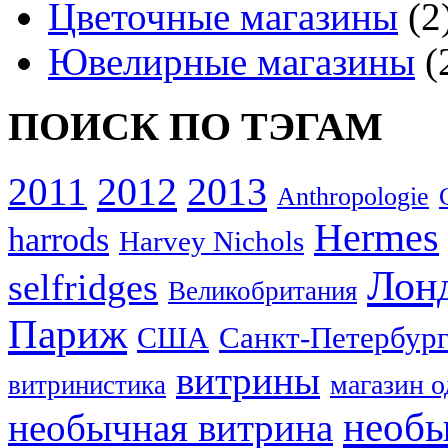
Цветочные магазины
(2
Ювелирные магазины
(
ПОИСК ПО ТЭГАМ
2012
2013
2011
Anthropologie
Hermes
harrods
Harvey Nichols
Лон
selfridges
Великобритания
Париж
США
Санкт-Петербур
витрины
магазин 
витринистика
необы
необычная витрина