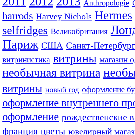
2012
2013
2011
Anthropologie
Hermes
harrods
Harvey Nichols
Лон
selfridges
Великобритания
Париж
США
Санкт-Петербур
витрины
магазин 
витринистика
необы
необычная витрина
витрины
оформление бу
новый год
оформление внутреннего пр
оформление
рождественские 
франция
цветы
ювелирный мага