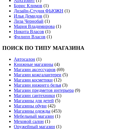
АрхПоинт
(1)
Борис Климов
(1)
Дизайн-Студия ФЬЮЖН
(1)
Илья Демидов
(1)
Лиза Чернобай
(1)
Мария Владимирова
(1)
Никита Власов
(1)
Филипп Власов
(1)
ПОИСК ПО ТИПУ МАГАЗИНА
Автосалон
(1)
Книжные магазины
(4)
Магазин аксессуаров
(69)
Магазин кожгалантереи
(5)
Магазин косметики
(12)
Магазин нижнего белья
(3)
Магазин предметов интерьера
(9)
Магазин сантехники
(1)
Магазины для детей
(5)
Магазины обуви
(42)
Магазины одежды
(453)
Мебельный магазин
(1)
Меховой салон
(1)
Оружейный магазин
(1)