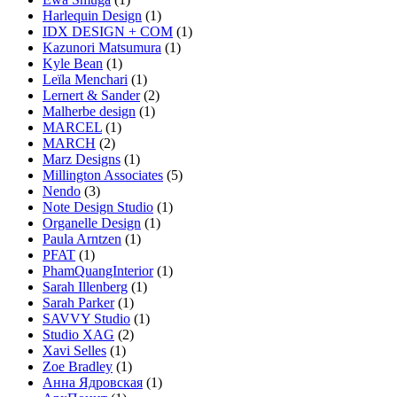
Harlequin Design
(1)
IDX DESIGN + COM
(1)
Kazunori Matsumura
(1)
Kyle Bean
(1)
Leïla Menchari
(1)
Lernert & Sander
(2)
Malherbe design
(1)
MARCEL
(1)
MARCH
(2)
Marz Designs
(1)
Millington Associates
(5)
Nendo
(3)
Note Design Studio
(1)
Organelle Design
(1)
Paula Arntzen
(1)
PFAT
(1)
PhamQuangInterior
(1)
Sarah Illenberg
(1)
Sarah Parker
(1)
SAVVY Studio
(1)
Studio XAG
(2)
Xavi Selles
(1)
Zoe Bradley
(1)
Анна Ядровская
(1)