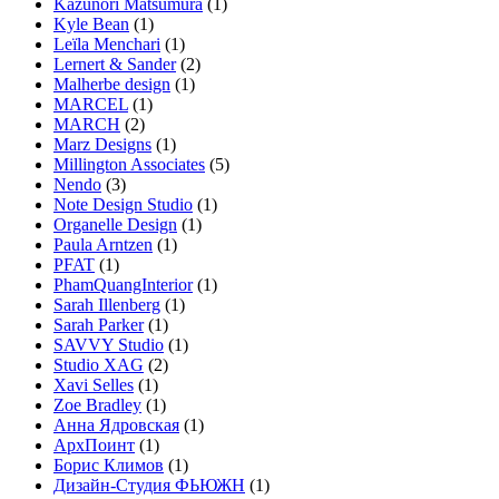
Kazunori Matsumura
(1)
Kyle Bean
(1)
Leïla Menchari
(1)
Lernert & Sander
(2)
Malherbe design
(1)
MARCEL
(1)
MARCH
(2)
Marz Designs
(1)
Millington Associates
(5)
Nendo
(3)
Note Design Studio
(1)
Organelle Design
(1)
Paula Arntzen
(1)
PFAT
(1)
PhamQuangInterior
(1)
Sarah Illenberg
(1)
Sarah Parker
(1)
SAVVY Studio
(1)
Studio XAG
(2)
Xavi Selles
(1)
Zoe Bradley
(1)
Анна Ядровская
(1)
АрхПоинт
(1)
Борис Климов
(1)
Дизайн-Студия ФЬЮЖН
(1)