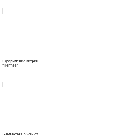
Оформление витрин
"Hermes"
Библиотека обуви от