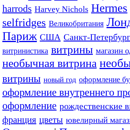
Hermes
harrods
Harvey Nichols
Лон
selfridges
Великобритания
Париж
США
Санкт-Петербур
витрины
магазин 
витринистика
необы
необычная витрина
витрины
оформление бу
новый год
оформление внутреннего пр
оформление
рождественские 
франция
цветы
ювелирный мага