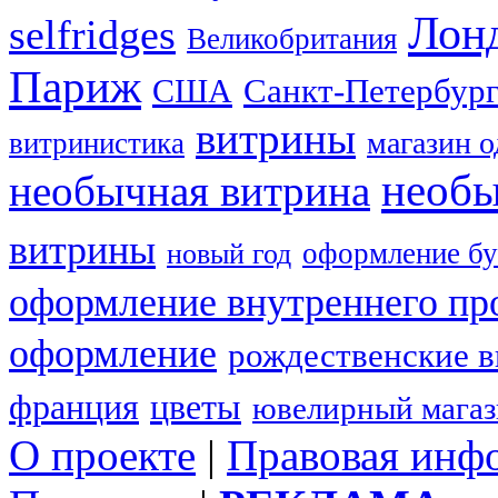
Лон
selfridges
Великобритания
Париж
США
Санкт-Петербур
витрины
магазин 
витринистика
необы
необычная витрина
витрины
оформление бу
новый год
оформление внутреннего пр
оформление
рождественские 
франция
цветы
ювелирный мага
О проекте
|
Правовая инф