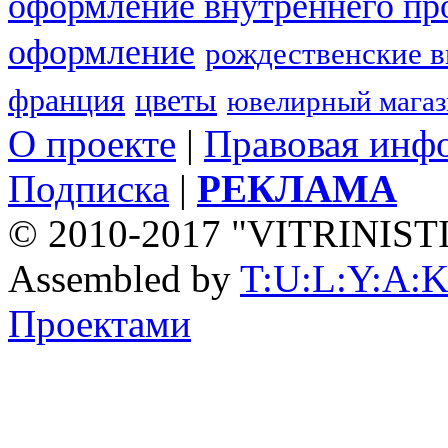
оформление внутреннего пр
оформление
рождественские 
франция
цветы
ювелирный мага
О проекте
|
Правовая инф
Подписка
|
РЕКЛАМА
© 2010-2017 "VITRINIST
Assembled by
T:U:L:Y:A:K
Проектами