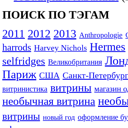
ПОИСК ПО ТЭГАМ
2012
2013
2011
Anthropologie
Hermes
harrods
Harvey Nichols
Лон
selfridges
Великобритания
Париж
США
Санкт-Петербур
витрины
магазин 
витринистика
необы
необычная витрина
витрины
оформление бу
новый год