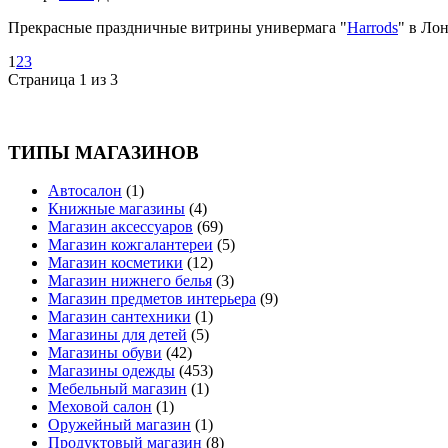
Прекрасные праздничные витрины универмага "
Harrods
" в Ло
1
2
3
Страница 1 из 3
ТИПЫ МАГАЗИНОВ
Автосалон
(1)
Книжные магазины
(4)
Магазин аксессуаров
(69)
Магазин кожгалантереи
(5)
Магазин косметики
(12)
Магазин нижнего белья
(3)
Магазин предметов интерьера
(9)
Магазин сантехники
(1)
Магазины для детей
(5)
Магазины обуви
(42)
Магазины одежды
(453)
Мебельный магазин
(1)
Меховой салон
(1)
Оружейный магазин
(1)
Продуктовый магазин
(8)