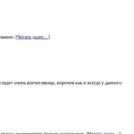
нимание.
[Читать далее…]
лядит очень впечатляюще, впрочем как и всегда у данного
 отдана знаменитому бренду аксессуаров.
[Читать далее…]