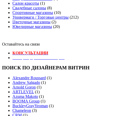
Салон красоты
(1)
Свадебные салоны
(8)
Спортивные магазины
(10)
Универмаги / Торговые центры
(212)
Цветочные магазины
(2)
Ювелирные магазины
(20)
Оставайтесь на связи
КОНСУЛЬТАЦИИ
Реестр Оформителей Витрин
ПОИСК ПО ДИЗАЙНЕРАМ ВИТРИН
Alexandre Roussard
(1)
Andrew Salgado
(1)
Arnold Goron
(1)
ARTLEVEL
(1)
Azuma Makoto
(1)
BOOMA Group
(1)
BuckleyGrayYeoman
(1)
Chameleon
(3)
CRM
(1)