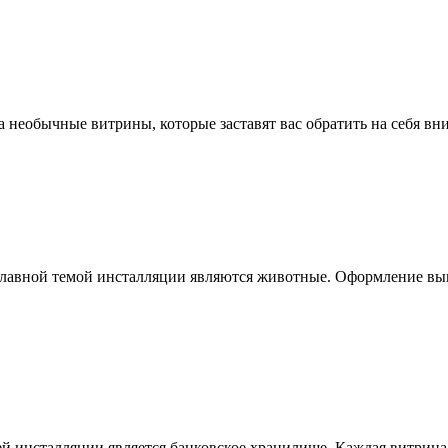
а необычные витрины, которые заставят вас обратить на себя в
Главной темой инсталляции являются животные. Оформление выг
ей инсталляции является банковское хранилище. Каждая витрина