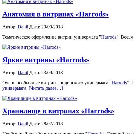
Анатомия в витринах «Harrods»
Автор:
Danil
Дата: 29/09/2018
Тематическое оформление витрин универмага "
Harrods
". Весьм
Яркие витрины «Harrods»
Автор:
Danil
Дата: 23/09/2018
Очень необычные витрин лондонского универмага "
Harrods
". 
универмага
.
[Читать далее…]
Хранилище в витринах «Harrods»
Автор:
Danil
Дата: 28/07/2018
Необычный дизайн витрин универмага "
Harrods
". Главной иде