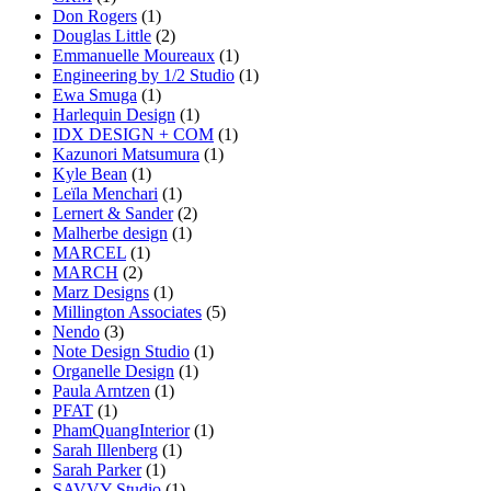
Don Rogers
(1)
Douglas Little
(2)
Emmanuelle Moureaux
(1)
Engineering by 1/2 Studio
(1)
Ewa Smuga
(1)
Harlequin Design
(1)
IDX DESIGN + COM
(1)
Kazunori Matsumura
(1)
Kyle Bean
(1)
Leïla Menchari
(1)
Lernert & Sander
(2)
Malherbe design
(1)
MARCEL
(1)
MARCH
(2)
Marz Designs
(1)
Millington Associates
(5)
Nendo
(3)
Note Design Studio
(1)
Organelle Design
(1)
Paula Arntzen
(1)
PFAT
(1)
PhamQuangInterior
(1)
Sarah Illenberg
(1)
Sarah Parker
(1)
SAVVY Studio
(1)