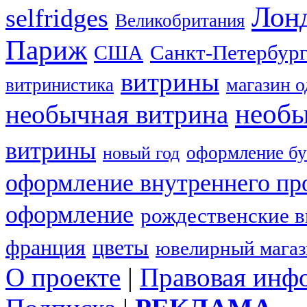
Лон
selfridges
Великобритания
Париж
США
Санкт-Петербур
витрины
магазин 
витринистика
необы
необычная витрина
витрины
оформление бу
новый год
оформление внутреннего пр
оформление
рождественские 
франция
цветы
ювелирный мага
О проекте
|
Правовая инф