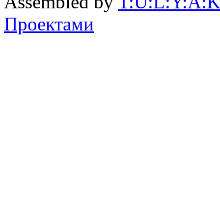
Assembled by
T:U:L:Y:A:K
Проектами