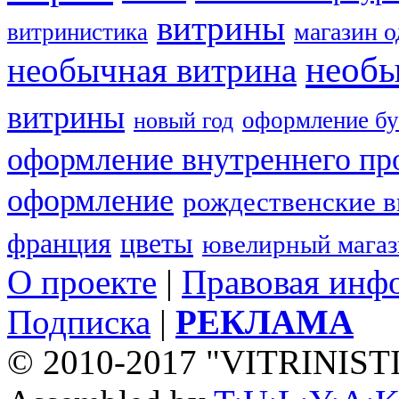
витрины
магазин 
витринистика
необы
необычная витрина
витрины
оформление бу
новый год
оформление внутреннего пр
оформление
рождественские 
франция
цветы
ювелирный мага
О проекте
|
Правовая инф
Подписка
|
РЕКЛАМА
© 2010-2017 "VITRINIST