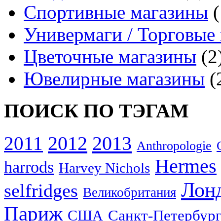
Спортивные магазины
(
Универмаги / Торговые
Цветочные магазины
(2
Ювелирные магазины
(
ПОИСК ПО ТЭГАМ
2012
2013
2011
Anthropologie
Hermes
harrods
Harvey Nichols
Лон
selfridges
Великобритания
Париж
США
Санкт-Петербур